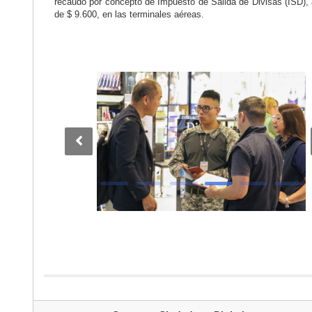
recaudó por concepto de Impuesto de Salida de Divisas (ISD), 
de $ 9.600, en las terminales aéreas.