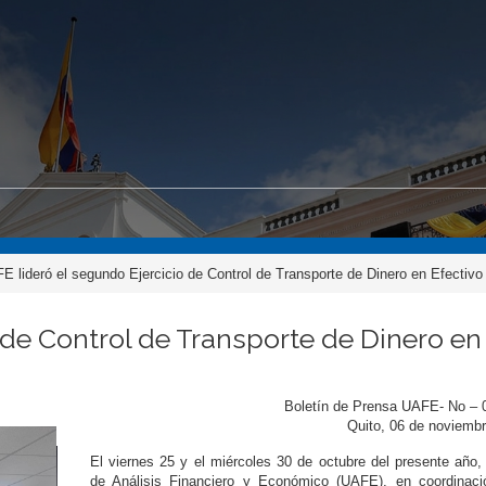
E lideró el segundo Ejercicio de Control de Transporte de Dinero en Efectivo
 de Control de Transporte de Dinero en
Boletín de Prensa UAFE- No – 
Quito, 06 de noviemb
El viernes 25 y el miércoles 30 de octubre del presente año,
de Análisis Financiero y Económico (UAFE), en coordinaci