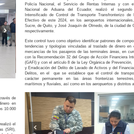
Policía Nacional, el Servicio de Rentas Internas y con el
Nacional de Aduana del Ecuador, realizó el segundo 
Intensificado de Control de Transporte Transfronterizo de
Efectivo de este 2024, en los aeropuertos internacionales
Sucre, de Quito, y José Joaquín de Olmedo, de la ciudad de 
respectivamente.
Este control tuvo como objetivo identificar patrones de compo
tendencias y tipologías vinculadas al traslado de dinero en 
mercancías de los pasajeros de las terminales áreas, en cu
con la Recomendación 32 del Grupo de Acción Financiera Int
(GAFI) y con el artículo 8 de la Ley Orgánica de Prevención,
y Erradicación del Delito de Lavado de Activos y del Financi
Delitos, en el que se establece que el control de transpo
carácter permanente en las áreas fronterizas terrestres
marítimos y fluviales, así como en los aeropuertos y distritos
 través de
dinero en
os 10.000
ealizó el
as (SRI),