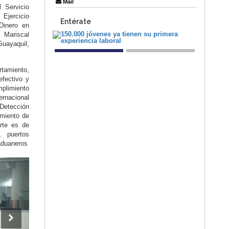
Mail
 Servicio
Ejercicio
Entérate
 Dinero en
, Mariscal
Guayaquil,
rtamiento,
efectivo y
mplimiento
ernacional
 Detección
amiento de
rte es de
, puertos
 aduaneros