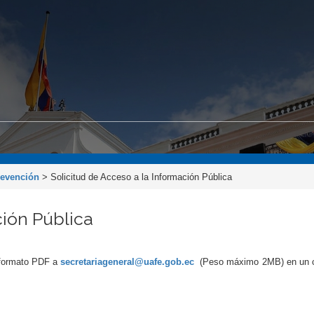
revención
>
Solicitud de Acceso a la Información Pública
ción Pública
n formato PDF a
secretariageneral@uafe.gob.ec
(Peso máximo 2MB) en un c